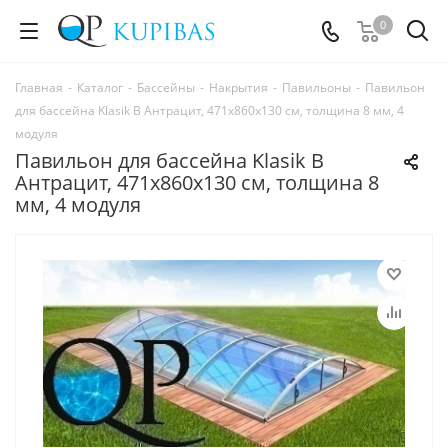
0
Главная
-
Каталог
-
Бассейны
-
Накрытия
-
Павильоны
-
Павильон
для бассейна Klasik B Антрацит, 471х860х130 см, толщина 8 мм, 4
модуля
Павильон для бассейна Klasik B
Антрацит, 471х860х130 см, толщина 8
мм, 4 модуля