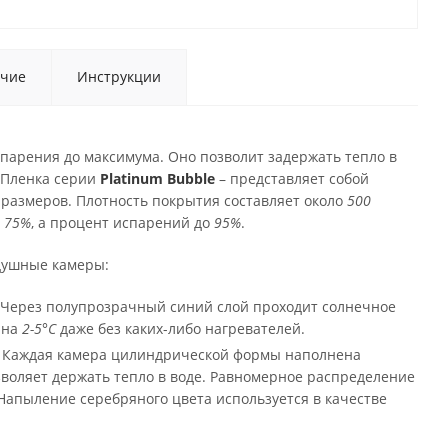
чие
Инструкции
спарения до максимума. Оно позволит задержать тепло в
 Пленка серии
Platinum Bubble
– представляет собой
размеров. Плотность покрытия составляет около
500
о
75%
, а процент испарений до
95%
.
здушные камеры:
 Через полупрозрачный синий слой проходит солнечное
 на
2-5°С
даже без каких-либо нагревателей.
и. Каждая камера цилиндрической формы наполнена
зволяет держать тепло в воде. Равномерное распределение
Напыление серебряного цвета используется в качестве