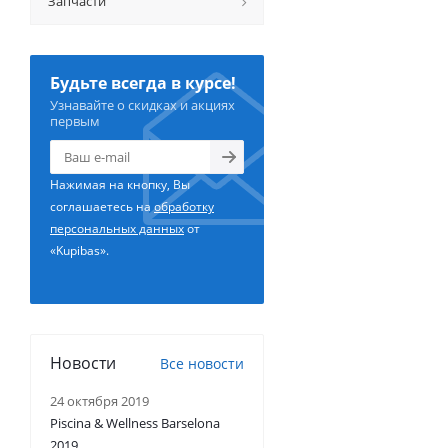
Запчасти
Будьте всегда в курсе!
Узнавайте о скидках и акциях
первым
Нажимая на кнопку, Вы
соглашаетесь на
обработку
персональных данных
от
«Kupibas».
Новости
Все новости
24 октября 2019
Piscina & Wellness Barselona
2019