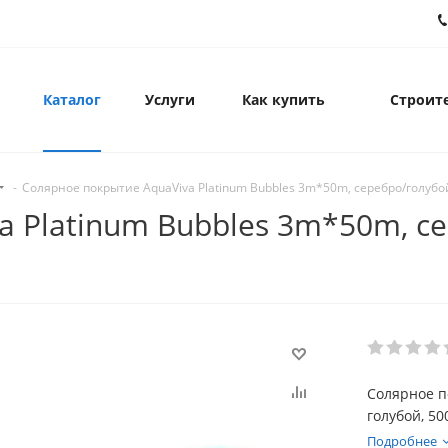
Каталог
Услуги
Как купить
Строите
-
Солярное покрытие AquaViva Platinum Bubbles 3m*50m, серебро/голубо
 Platinum Bubbles 3m*50m, се
Солярное п
голубой, 5
Подробнее