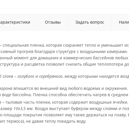
Характеристики
Отзывы
Задать вопрос
Нали
– специальная пленка, которая сохраняет тепло и уменьшает и
ассивный прогрев благодаря структуре с воздушными камерами.
анный момент для домашних и коммерческих бассейнов любых 
 структура и расцветка позволит снизить общие теплопотери д
2 слоев
–
голубого
и
серебряного
, между которыми находятся во
торона
впишется во внешний вид любого водоема и окружения.
я воде бассейна. Пленка способна обеспечить нагрев в среднем
а
– тыловая часть пленки, которая содержит воздушные ячейк
размер
10х3,5 мм
. Воздух выступает буфером между слоями и по
о площади покрытия позволяет ему также держаться на плаву. 
п термоса), не давая теплу покидать воду.