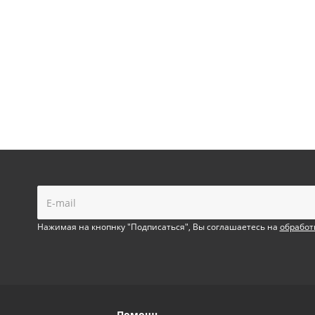
!
Нажимая на кнопнку "Подписаться", Вы соглашаетесь на
обработ
Помощь