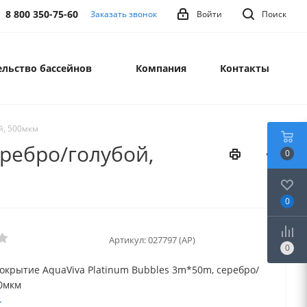
8 800 350-75-60
Заказать звонок
Войти
Поиск
льство бассейнов
Компания
Контакты
й, 500мкм
ребро/голубой,
0
0
Артикул:
027797 (AP)
0
окрытие AquaViva Platinum Bubbles 3m*50m, серебро/
00мкм