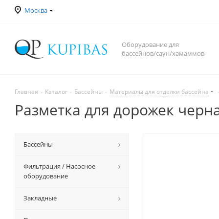
Москва
Оборудование для
бассейнов/саун/хамаммов
Главная
-
Каталог
-
Бассейны
-
Материалы для отделки бассейна
Разметка для дорожек черна
Бассейны
Фильтрация / Насосное
оборудование
Закладные