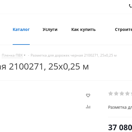
Каталог
Услуги
Как купить
Строите
-
Пленка ПВХ
-
Разметка для дорожек черная 2100271, 25х0,25 м
я 2100271, 25х0,25 м
Разметка д
37 08