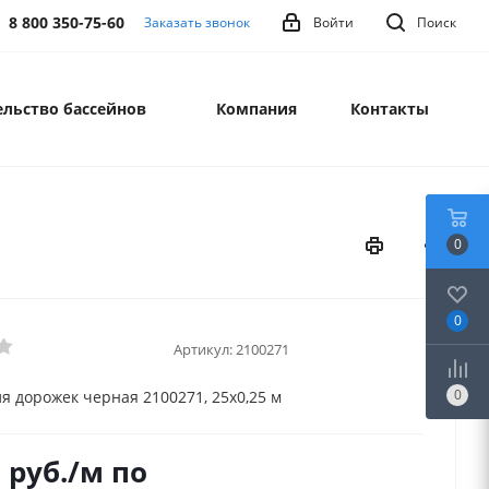
8 800 350-75-60
Заказать звонок
Войти
Поиск
льство бассейнов
Компания
Контакты
0
0
Артикул:
2100271
0
ля дорожек черная 2100271, 25х0,25 м
0
руб.
/м по