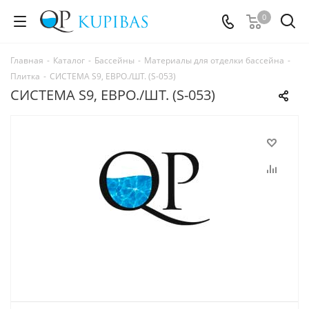
0
Главная
-
Каталог
-
Бассейны
-
Материалы для отделки бассейна
-
Плитка
-
СИСТЕМА S9, ЕВРО./ШТ. (S-053)
СИСТЕМА S9, ЕВРО./ШТ. (S-053)