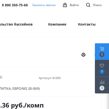
8 800 350-75-60
Заказать звонок
Войти
Поиск
льство бассейнов
Компания
Контакты
0
0
Артикул:
B-069
0
ИТКА, ЕВРО/М2 (B-069)
.36
руб.
/комп