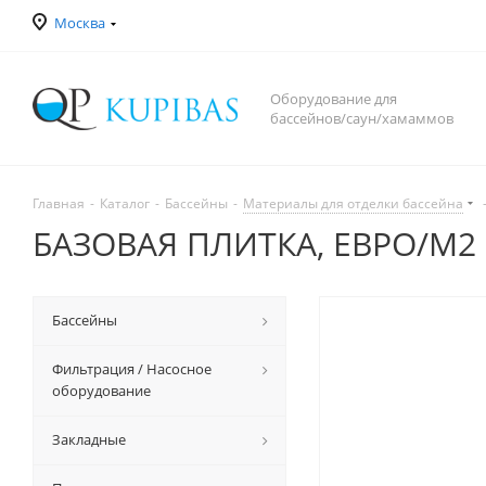
Москва
Оборудование для
бассейнов/саун/хамаммов
Главная
-
Каталог
-
Бассейны
-
Материалы для отделки бассейна
БАЗОВАЯ ПЛИТКА, ЕВРО/М2 (
Бассейны
Фильтрация / Насосное
оборудование
Закладные