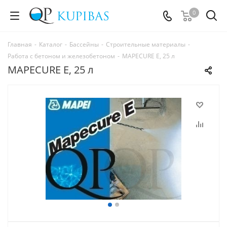
0
Главная
-
Каталог
-
Бассейны
-
Строительные материалы
-
Работа с бетоном и железобетоном
-
MAPECURE E, 25 л
MAPECURE E, 25 л