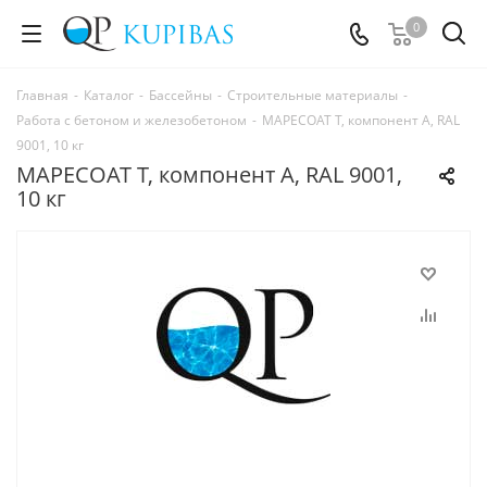
0
Главная
-
Каталог
-
Бассейны
-
Строительные материалы
-
Работа с бетоном и железобетоном
-
MAPECOAT T, компонент А, RAL
9001, 10 кг
MAPECOAT T, компонент А, RAL 9001,
10 кг