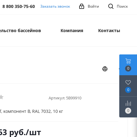
8 800 350-75-60
Заказать звонок
Войти
Поиск
льство бассейнов
Компания
Контакты
0
0
Артикул:
5В99910
0
 компонент В, RAL 7032, 10 кг
63
руб.
/шт