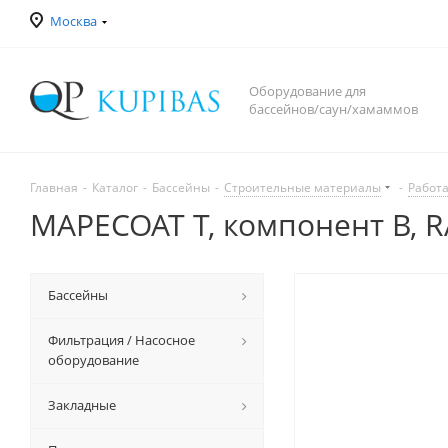
Москва
Оборудование для
бассейнов/саун/хамаммов
Главная
-
Каталог
-
Бассейны
-
Строительные материалы
-
Работа
MAPECOAT T, компонент В, RA
Бассейны
Фильтрация / Насосное
оборудование
Закладные