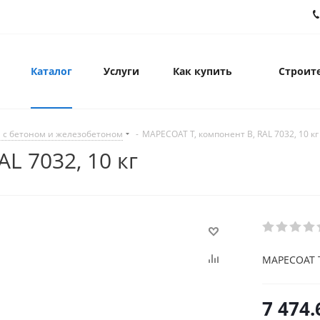
Каталог
Услуги
Как купить
Строите
 с бетоном и железобетоном
-
MAPECOAT T, компонент В, RAL 7032, 10 кг
L 7032, 10 кг
MAPECOAT T,
7 474.