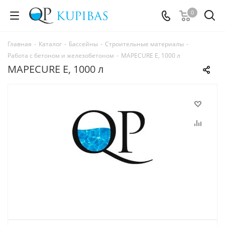
0
Главная
-
Каталог
-
Бассейны
-
Строительные материалы
-
Работа с бетоном и железобетоном
-
MAPECURE E, 1000 л
MAPECURE E, 1000 л