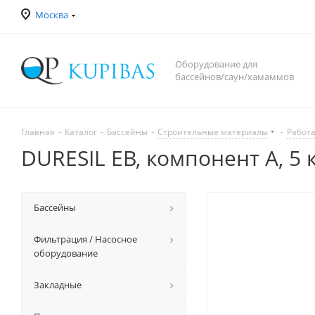
Москва
Оборудование для
бассейнов/саун/хамаммов
Главная
-
Каталог
-
Бассейны
-
Строительные материалы
-
Работа
DURESIL EB, компонент А, 5 
Бассейны
Фильтрация / Насосное
оборудование
Закладные