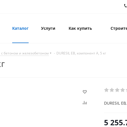
Каталог
Услуги
Как купить
Строите
 с бетоном и железобетоном
-
DURESIL EB, компонент А, 5 кг
кг
DURESIL EB,
5 255.