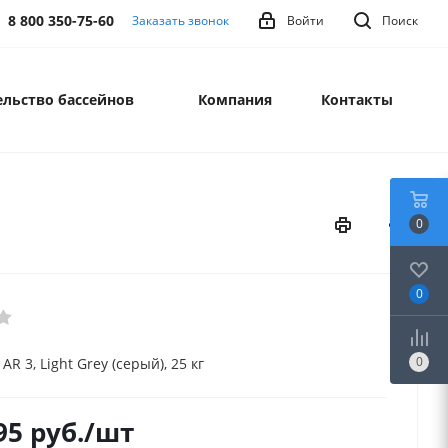
8 800 350-75-60
Заказать звонок
Войти
Поиск
льство бассейнов
Компания
Контакты
0
0
0
AR 3, Light Grey (серый), 25 кг
95
руб.
/шт