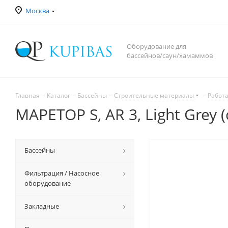
Москва
Оборудование для
бассейнов/саун/хамаммов
Главная
-
Каталог
-
Бассейны
-
Строительные материалы
-
Работа
MAPETOP S, AR 3, Light Grey (
Бассейны
Фильтрация / Насосное
оборудование
Закладные