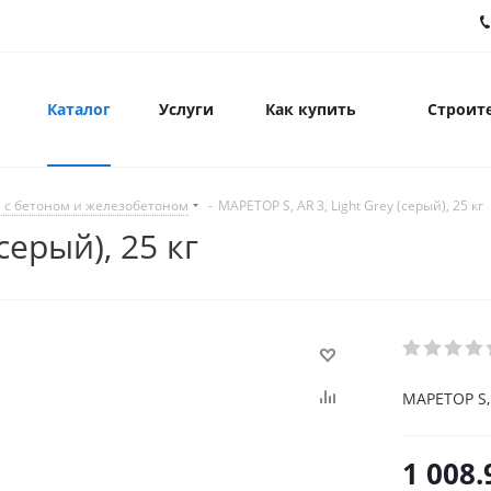
Каталог
Услуги
Как купить
Строите
 с бетоном и железобетоном
-
MAPETOP S, AR 3, Light Grey (серый), 25 кг
серый), 25 кг
MAPETOP S, 
1 008.