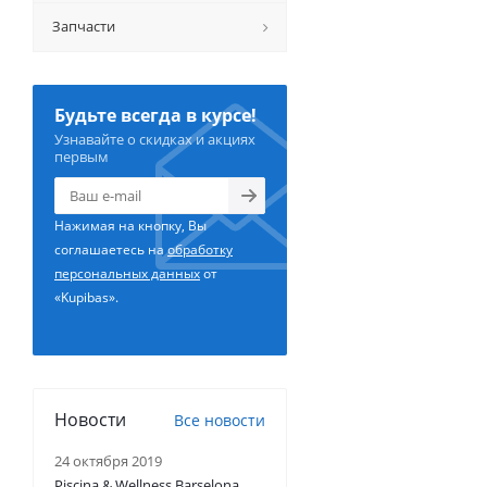
Запчасти
Будьте всегда в курсе!
Узнавайте о скидках и акциях
первым
Нажимая на кнопку, Вы
соглашаетесь на
обработку
персональных данных
от
«Kupibas».
Новости
Все новости
24 октября 2019
Piscina & Wellness Barselona