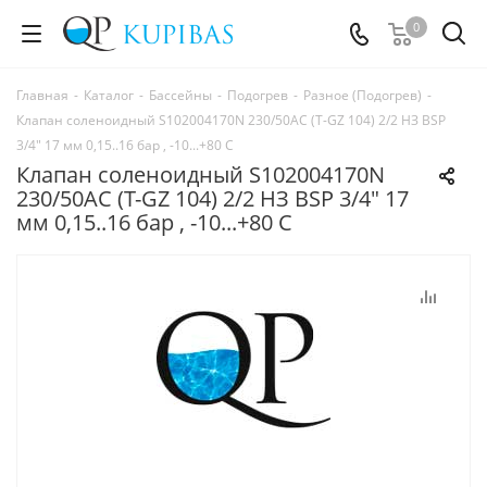
0
Главная
-
Каталог
-
Бассейны
-
Подогрев
-
Разное (Подогрев)
-
Клапан соленоидный S102004170N 230/50АС (T-GZ 104) 2/2 НЗ BSP
3/4" 17 мм 0,15..16 бар , -10...+80 С
Клапан соленоидный S102004170N
230/50АС (T-GZ 104) 2/2 НЗ BSP 3/4" 17
мм 0,15..16 бар , -10...+80 С