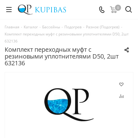
0
Главная
-
Каталог
-
Бассейны
-
Подогрев
-
Разное (Подогрев)
-
Комплект переходных муфт с резиновыми уплотнителями D50, 2шт
632136
Комплект переходных муфт с
резиновыми уплотнителями D50, 2шт
632136