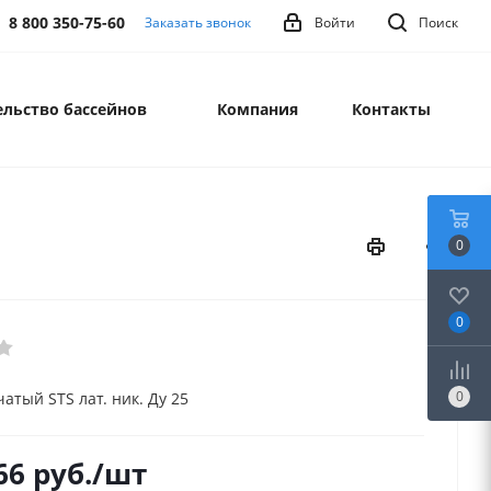
8 800 350-75-60
Заказать звонок
Войти
Поиск
льство бассейнов
Компания
Контакты
0
0
0
атый STS лат. ник. Ду 25
66
руб.
/шт