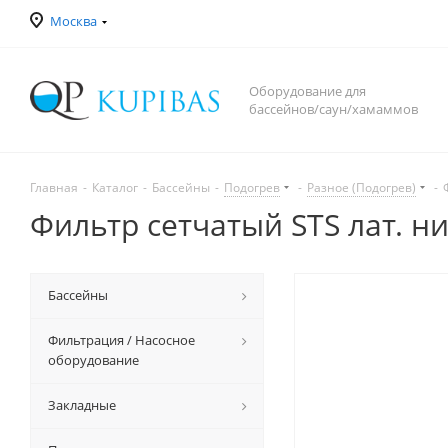
Москва
Оборудование для
бассейнов/саун/хамаммов
Главная
-
Каталог
-
Бассейны
-
Подогрев
-
Разное (Подогрев)
-
Фильтр сетчатый STS лат. ни
Бассейны
Фильтрация / Насосное
оборудование
Закладные