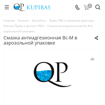
0
Главная
-
Каталог
-
Бассейны
-
Трубы ПВХ и запорная арматура
-
Разное (Трубы и фитинг ПВХ)
-
Смазка антиадгезионная Вс-М в
аэрозольной упаковке
Смазка антиадгезионная Вс-М в
аэрозольной упаковке