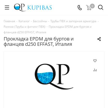
0
Главная
-
Каталог
-
Бассейны
-
Трубы ПВХ и запорная арматура
-
Разное (Трубы и фитинг ПВХ)
-
Прокладка EPDM для буртов и
фланцев d250 EFFAST, Италия
Прокладка EPDM для буртов и
фланцев d250 EFFAST, Италия