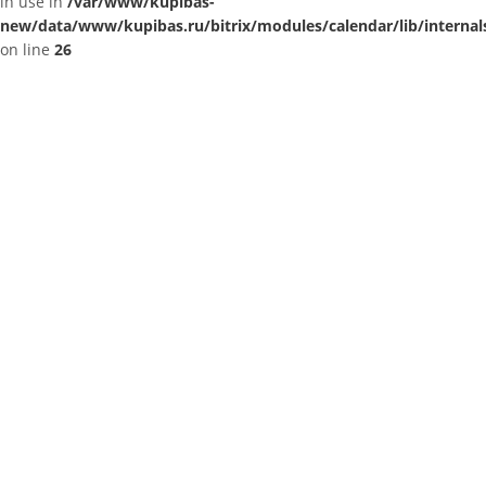
in use in
/var/www/kupibas-
new/data/www/kupibas.ru/bitrix/modules/calendar/lib/internal
on line
26