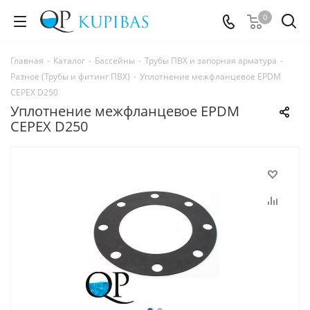
0
Главная
-
Каталог
-
Бассейны
-
Трубы ПВХ и запорная арматура
-
Разное (Трубы и фитинг ПВХ)
-
Уплотнение межфланцевое EPDM
CEPEX D250
Уплотнение межфланцевое EPDM
CEPEX D250