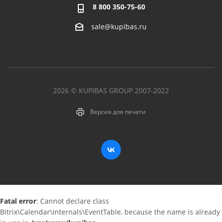
8 800 350-75-60
sale@kupibas.ru
2026 © KUPIBAS GROUP 2007-2022
Версия для печати
Fatal error
: Cannot declare class
Bitrix\Calendar\Internals\EventTable, because the name is already