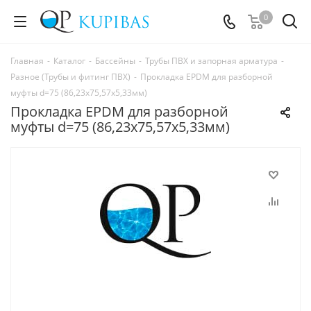
0
Главная
-
Каталог
-
Бассейны
-
Трубы ПВХ и запорная арматура
-
Разное (Трубы и фитинг ПВХ)
-
Прокладка EPDM для разборной
муфты d=75 (86,23х75,57x5,33мм)
Прокладка EPDM для разборной
муфты d=75 (86,23х75,57x5,33мм)