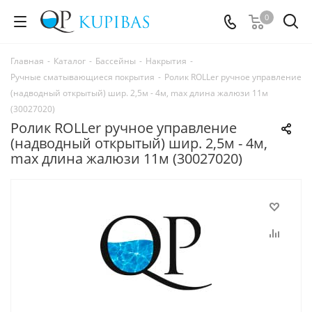
0
Главная
-
Каталог
-
Бассейны
-
Накрытия
-
Ручные сматывающиеся покрытия
-
Ролик ROLLer ручное управление
(надводный открытый) шир. 2,5м - 4м, max длина жалюзи 11м
(30027020)
Ролик ROLLer ручное управление
(надводный открытый) шир. 2,5м - 4м,
max длина жалюзи 11м (30027020)