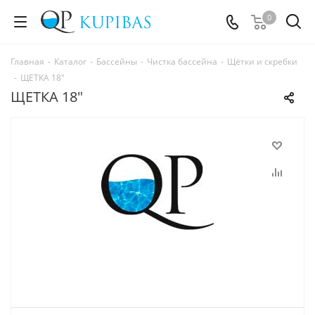
0
Главная
-
Каталог
-
Бассейны
-
Чистка бассейна
-
Щётки и скребки
-
ЩЕТКА 18"
ЩЕТКА 18"