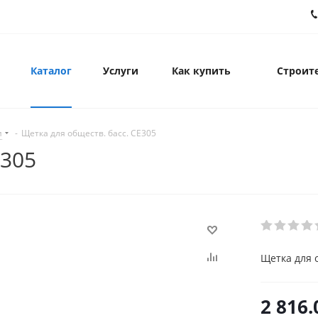
Каталог
Услуги
Как купить
Строите
и
-
Щетка для обществ. басс. CE305
E305
Щетка для 
2 816.