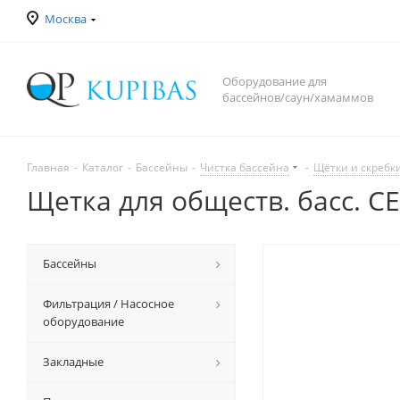
Москва
Оборудование для
бассейнов/саун/хамаммов
Главная
-
Каталог
-
Бассейны
-
Чистка бассейна
-
Щётки и скребк
Щетка для обществ. басс. C
Бассейны
Фильтрация / Насосное
оборудование
Закладные