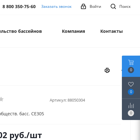
8 800 350-75-60
Заказать звонок
Войти
Поиск
льство бассейнов
Компания
Контакты
0
0
Артикул:
88050304
0
обществ. басс. CE305
02
руб.
/шт