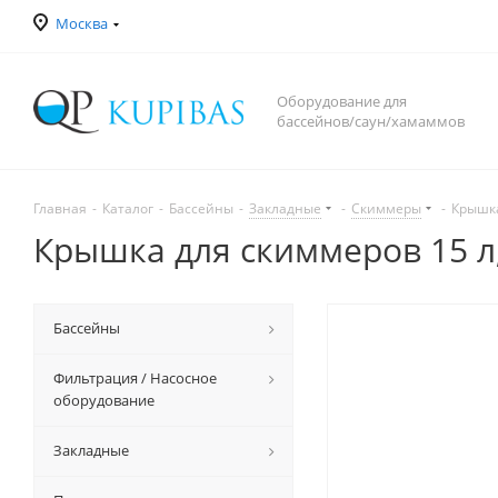
Москва
Оборудование для
бассейнов/саун/хамаммов
Главная
-
Каталог
-
Бассейны
-
Закладные
-
Скиммеры
-
Крышка
Крышка для скиммеров 15 л
Бассейны
Фильтрация / Насосное
оборудование
Закладные