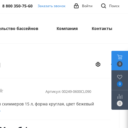
8 800 350-75-60
Заказать звонок
Войти
Поиск
льство бассейнов
Компания
Контакты
й
0
0
Артикул:
00249-0600CL090
0
 скиммеров 15 л, форма круглая, цвет бежевый