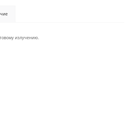
чие
етовому излучению.