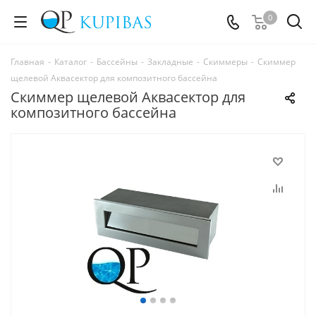
0
Главная
-
Каталог
-
Бассейны
-
Закладные
-
Скиммеры
-
Скиммер
щелевой Аквасектор для композитного бассейна
Скиммер щелевой Аквасектор для
композитного бассейна