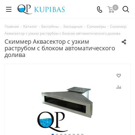
0
Главная
-
Каталог
-
Бассейны
-
Закладные
-
Скиммеры
-
Скиммер
Аквасектор с узким раструбом с блоком автоматического долива
Скиммер Аквасектор с узким
раструбом с блоком автоматического
долива