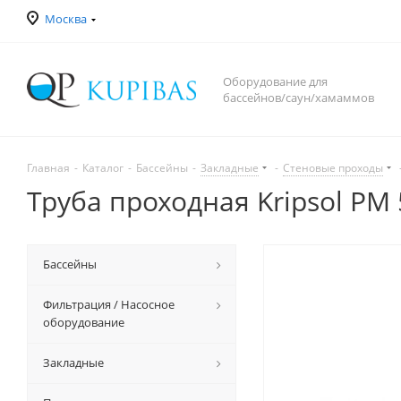
Москва
Оборудование для
бассейнов/саун/хамаммов
Главная
-
Каталог
-
Бассейны
-
Закладные
-
Стеновые проходы
Труба проходная Kripsol PM 
Бассейны
Фильтрация / Насосное
оборудование
Закладные