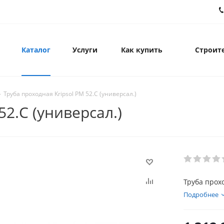
Каталог
Услуги
Как купить
Строите
-
Труба проходная Kripsol PM 52.С (универсал.)
52.С (универсал.)
Труба прохо
Подробнее