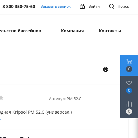
8 800 350-75-60
Заказать звонок
Войти
Поиск
льство бассейнов
Компания
Контакты
0
0
Артикул:
PM 52.С
0
дная Kripsol PM 52.С (универсал.)