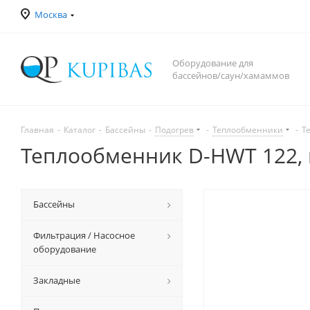
Москва
Оборудование для
бассейнов/саун/хамаммов
Главная
-
Каталог
-
Бассейны
-
Подогрев
-
Теплообменники
-
Т
Теплообменник D-HWT 122, к
Бассейны
Фильтрация / Насосное
оборудование
Закладные