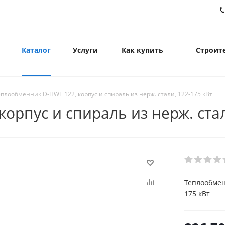
Каталог
Услуги
Как купить
Строите
еплообменник D-HWT 122, корпус и спираль из нерж. стали, 122-175 кВт
орпус и спираль из нерж. стал
Теплообмен
175 кВт