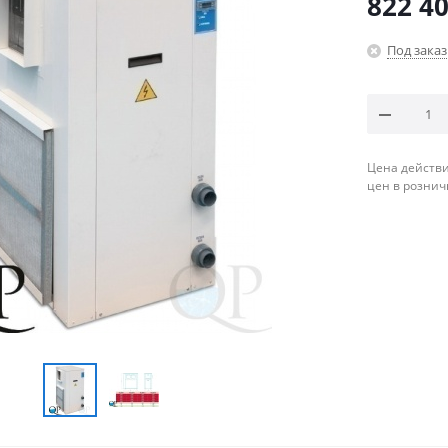
822 40
Под заказ
Цена действи
цен в рознич