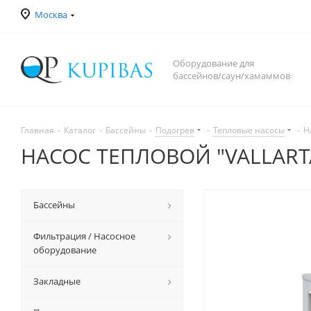
Москва
Оборудование для
бассейнов/саун/хамаммов
Главная
-
Каталог
-
Бассейны
-
Подогрев
-
Тепловые насосы
-
Н
НАСОС ТЕПЛОВОЙ "VALLARTA
Бассейны
Фильтрация / Насосное
оборудование
Закладные