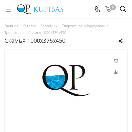
0
Главная
-
Каталог
-
Бассейны
-
Спортивное оборудование
-
Тренажёры
-
Скамья 1000х376х450
Скамья 1000х376х450