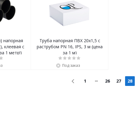
я) напорная
Труба напорная ПВХ 20х1,5 c
), клеевая с
раструбом PN 16, IPS, 3 м (цена
а 1 метр!)
за 1 м)
аз
Под заказ
1
26
27
28