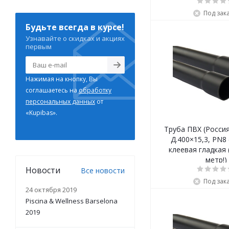
Под зак
Будьте всегда в курсе!
Узнавайте о скидках и акциях
первым
Нажимая на кнопку, Вы
соглашаетесь на
обработку
персональных данных
от
«Kupibas».
Труба ПВХ (Росси
Д.400×15,3, PN8 (
клеевая гладкая 
метр!)
Новости
Все новости
Под зак
24 октября 2019
Piscina & Wellness Barselona
2019