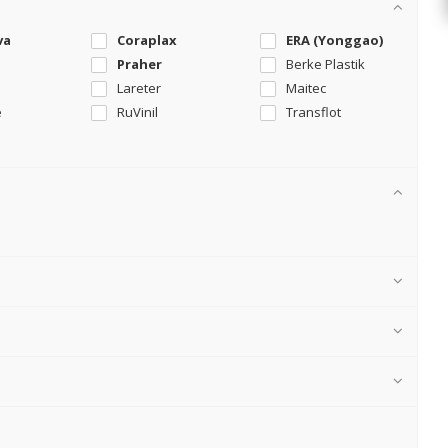
va
Coraplax
ERA (Yonggao)
Praher
Berke Plastik
Lareter
Maitec
e
RuVinil
Transflot