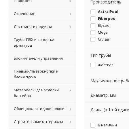
Подогрев
Производитель
AstralPool
Освещение
Fiberpool
Elysee
Лестницы и поручни
Mega
Сплав
Трубы ПВХ и запорная
арматура
Тип трубы
Блоки/панели управления
Жёсткая
Пневмо-/пьезокнопки и
блоки пуска
Максимальное рабо
Материалы для отделки
Диаметр, мм
бассейна
Облицовка и гидроизоляция
Длина (в 1-ой едини
Строительные материалы
В наличии