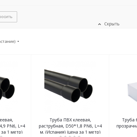
росить
Скрыть
астание)
еевая,
Труба ПВХ клеевая,
Труба 
4,9 PN6, L=4
раструбная, D50*1,8 PN6, L=4
прозрачна
 за 1 метр)
м. (Испания) (цена за 1 метр)