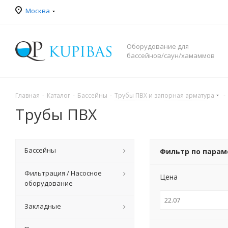
Москва
Оборудование для
бассейнов/саун/хамаммов
Главная
-
Каталог
-
Бассейны
-
Трубы ПВХ и запорная арматура
-
Трубы ПВХ
Бассейны
Фильтр по пара
Фильтрация / Насосное
Цена
оборудование
Закладные