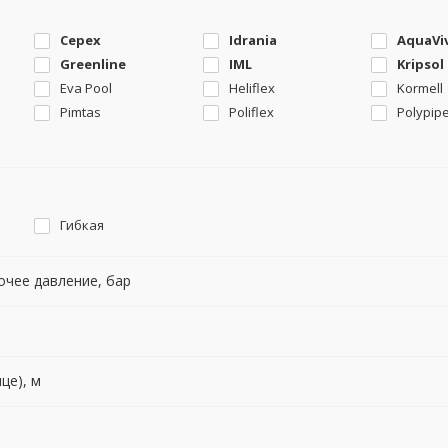
Cepex
Idrania
AquaVi
Greenline
IML
Kripsol
Eva Pool
Heliflex
Kormell
Pimtas
Poliflex
Polypip
Гибкая
чее давление, бар
це), м