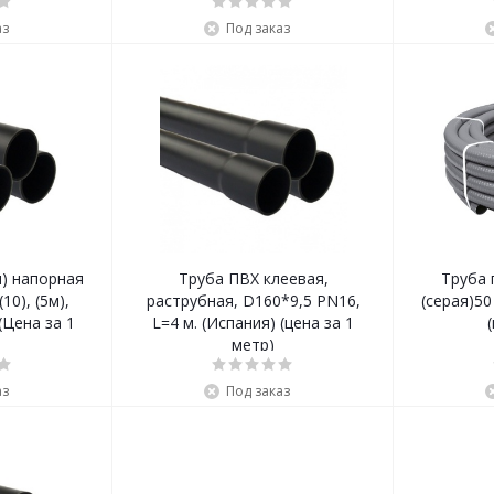
аз
Под заказ
я) напорная
Труба ПВХ клеевая,
Труба 
10), (5м),
раструбная, D160*9,5 PN16,
(серая)50
(Цена за 1
L=4 м. (Испания) (цена за 1
метр)
аз
Под заказ