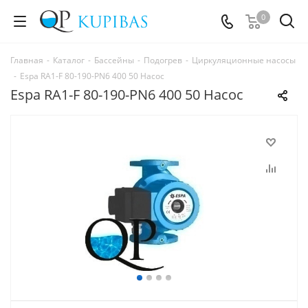
0
Главная
-
Каталог
-
Бассейны
-
Подогрев
-
Циркуляционные насосы
-
Espa RA1-F 80-190-PN6 400 50 Насос
Espa RA1-F 80-190-PN6 400 50 Насос