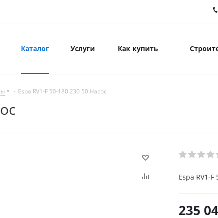
Каталог
Услуги
Как купить
Строите
сы
-
Espa RV1-F 50-180 230 50 Насос
сос
Espa RV1-F 
235 0