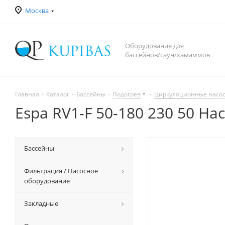
Москва
Оборудование для
бассейнов/саун/хамаммов
Главная
-
Каталог
-
Бассейны
-
Подогрев
-
Циркуляционные насо
Espa RV1-F 50-180 230 50 На
Бассейны
Фильтрация / Насосное
оборудование
Закладные