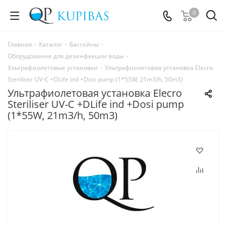
0
Главная
-
Каталог
-
Бассейны
-
Оборудование для дезинфекции воды
-
Ультрафиолетовые установки
-
Ультрафиолетовая установка Elecro
Steriliser UV-C +DLife ind +Dosi pump (1*55W, 21m3/h, 50m3)
Ультрафиолетовая установка Elecro
Steriliser UV-C +DLife ind +Dosi pump
(1*55W, 21m3/h, 50m3)