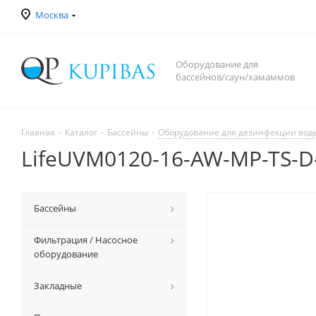
Москва
Оборудование для
бассейнов/саун/хамаммов
Главная
-
Каталог
-
Бассейны
-
Оборудование для дезинфекции вод
LifeUVM0120-16-AW-MP-TS-
Бассейны
Фильтрация / Насосное
оборудование
Закладные