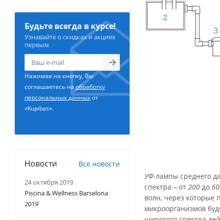
Будьте всегда в курсе!
Узнавайте о скидках и акциях
первым
Нажимая на кнопку, Вы
соглашаетесь на
обработку
персональных данных
от
«Kupibas».
Новости
Все новости
УФ
-лампы среднего д
24 октября 2019
спектра – от
200
до
60
Piscina & Wellness Barselona
волн, через которые 
2019
микроорганизмов буде
широкого спектра де