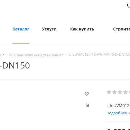
Каталог
Услуги
Как купить
Строите
ы
-
Ультрафиолетовые установки
-
LifeUVM0120-16-AW-MP-TS-D-DN15
D-DN150
LifeUVM012
Подробнее