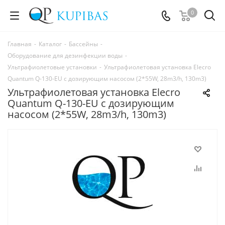
0
Главная
-
Каталог
-
Бассейны
-
Оборудование для дезинфекции воды
-
Ультрафиолетовые установки
-
Ультрафиолетовая установка Elecro
Quantum Q-130-EU с дозирующим насосом (2*55W, 28m3/h, 130m3)
Ультрафиолетовая установка Elecro
Quantum Q-130-EU с дозирующим
насосом (2*55W, 28m3/h, 130m3)