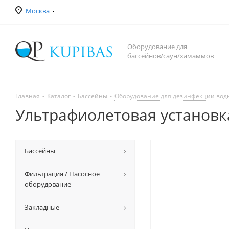
Москва
Оборудование для
бассейнов/саун/хамаммов
Главная
-
Каталог
-
Бассейны
-
Оборудование для дезинфекции вод
Ультрафиолетовая установка
Бассейны
Фильтрация / Насосное
оборудование
Закладные