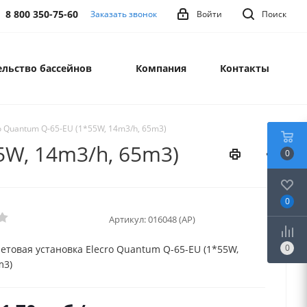
8 800 350-75-60
Заказать звонок
Войти
Поиск
льство бассейнов
Компания
Контакты
o Quantum Q-65-EU (1*55W, 14m3/h, 65m3)
5W, 14m3/h, 65m3)
0
0
Артикул:
016048 (AP)
0
етовая установка Elecro Quantum Q-65-EU (1*55W,
m3)