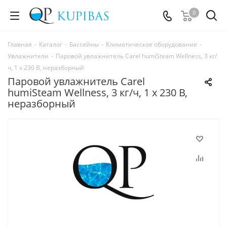
0
Главная
-
Каталог
-
Бассейны
-
Климатическое оборудование
-
Увлажнители
-
Паровой увлажнитель Carel humiSteam Wellness, 3 кг/
ч, 1 x 230 В, неразборный
Паровой увлажнитель Carel
humiSteam Wellness, 3 кг/ч, 1 x 230 В,
неразборный