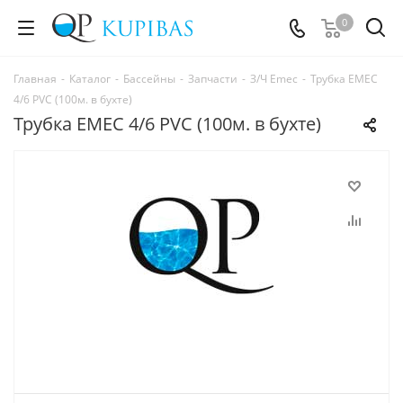
0
Главная
-
Каталог
-
Бассейны
-
Запчасти
-
З/Ч Emec
-
Трубка EMEC
4/6 PVC (100м. в бухте)
Трубка EMEC 4/6 PVC (100м. в бухте)