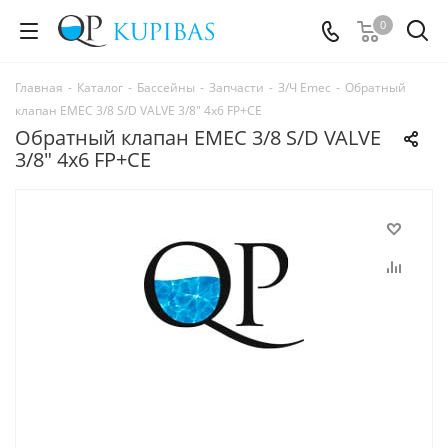
0
Главная
-
Каталог
-
Бассейны
-
Запчасти
-
З/Ч Emec
-
Обратный
клапан EMEC 3/8 S/D VALVE 3/8" 4х6 FP+CE
Обратный клапан EMEC 3/8 S/D VALVE
3/8" 4х6 FP+CE