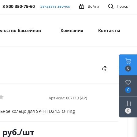
8 800 350-75-60
Заказать звонок
Войти
Поиск
льство бассейнов
Компания
Контакты
0
0
Артикул:
007113 (AP)
0
ное кольцо для SP-I-II D24.5 O-ring
0
руб.
/шт