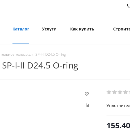
Каталог
Услуги
Как купить
Строите
ельное кольцо для SP-I-II D24.5 O-ring
P-I-II D24.5 O-ring
Уплотнитель
155.4