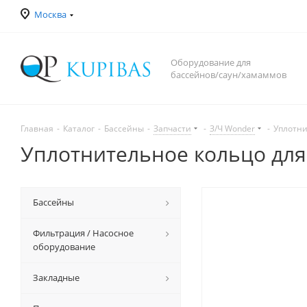
Москва
Оборудование для
бассейнов/саун/хамаммов
Главная
-
Каталог
-
Бассейны
-
Запчасти
-
З/Ч Wonder
-
Уплотнит
Уплотнительное кольцо для S
Бассейны
Фильтрация / Насосное
оборудование
Закладные