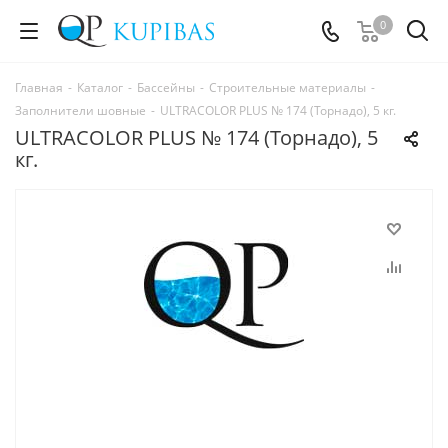
0
Главная
-
Каталог
-
Бассейны
-
Строительные материалы
-
Заполнители шовные
-
ULTRACOLOR PLUS № 174 (Торнадо), 5 кг.
ULTRACOLOR PLUS № 174 (Торнадо), 5
кг.