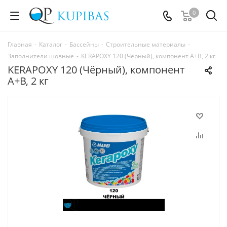
0
Главная
-
Каталог
-
Бассейны
-
Строительные материалы
-
Заполнители шовные
-
KERAPOXY 120 (Чёрный), компонент А+В, 2 кг
KERAPOXY 120 (Чёрный), компонент
А+В, 2 кг