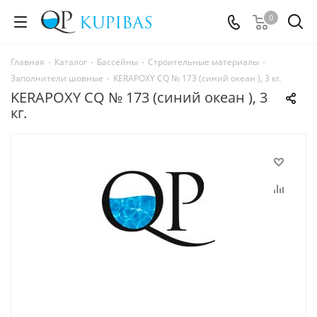
0
Главная
-
Каталог
-
Бассейны
-
Строительные материалы
-
Заполнители шовные
-
KERAPOXY CQ № 173 (синий океан ), 3 кг.
KERAPOXY CQ № 173 (синий океан ), 3
кг.