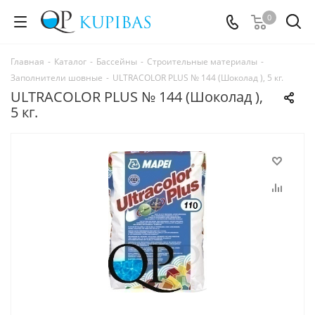
0
Главная
-
Каталог
-
Бассейны
-
Строительные материалы
-
Заполнители шовные
-
ULTRACOLOR PLUS № 144 (Шоколад ), 5 кг.
ULTRACOLOR PLUS № 144 (Шоколад ),
5 кг.