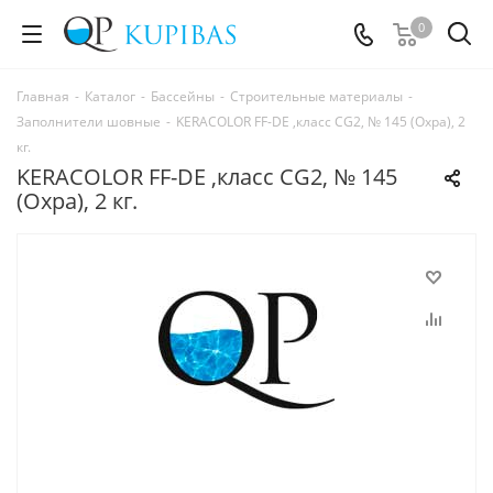
0
Главная
-
Каталог
-
Бассейны
-
Строительные материалы
-
Заполнители шовные
-
KERACOLOR FF-DE ,класс CG2, № 145 (Охра), 2
кг.
KERACOLOR FF-DE ,класс CG2, № 145
(Охра), 2 кг.