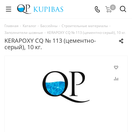
0
Главная
-
Каталог
-
Бассейны
-
Строительные материалы
-
Заполнители шовные
-
KERAPOXY CQ № 113 (цементно-серый), 10 кг.
KERAPOXY CQ № 113 (цементно-
серый), 10 кг.