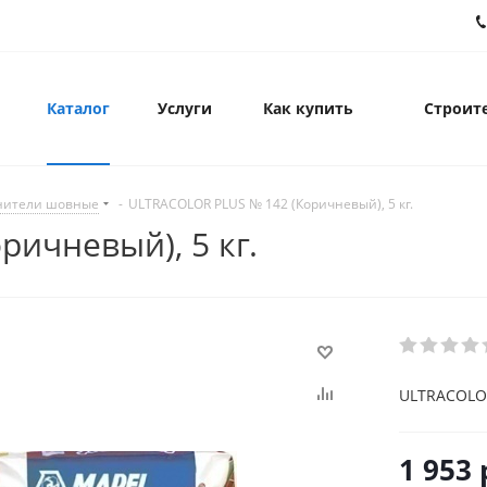
Каталог
Услуги
Как купить
Строите
нители шовные
-
ULTRACOLOR PLUS № 142 (Коричневый), 5 кг.
ичневый), 5 кг.
ULTRACOLOR
1 953