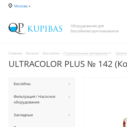
Москва
Оборудование для
бассейнов/саун/хамаммов
Главная
-
Каталог
-
Бассейны
-
Строительные материалы
-
Запол
ULTRACOLOR PLUS № 142 (Кор
Бассейны
Фильтрация / Насосное
оборудование
Закладные