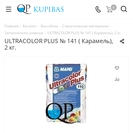
0
Главная
-
Каталог
-
Бассейны
-
Строительные материалы
-
Заполнители шовные
-
ULTRACOLOR PLUS № 141 ( Карамель), 2 кг.
ULTRACOLOR PLUS № 141 ( Карамель),
2 кг.