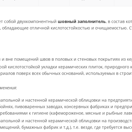
ет собой двухкомпонентный
шовный заполнитель
, в состав к
, обладающие отличной кислотостойкостью и очищаемостью. Ст
 и вне помещений швов в половых и стеновых покрытиях из к
рой кислотостойкой укладки керамических плиток, природного 
риалов поверх всех обычных оснований, используемых в строи
именения
:
напольной и настенной керамической облицовки на предприят
бойнях, пивоваренных заводах, консервных фабриках и предпр
требованиями к гигиене (кафемороженое, мясные и рыбные лавки 
апольной и настенной керамической облицовки на производст
ещений, бумажных фабрик и т.д.), т.е. везде, где требуется в