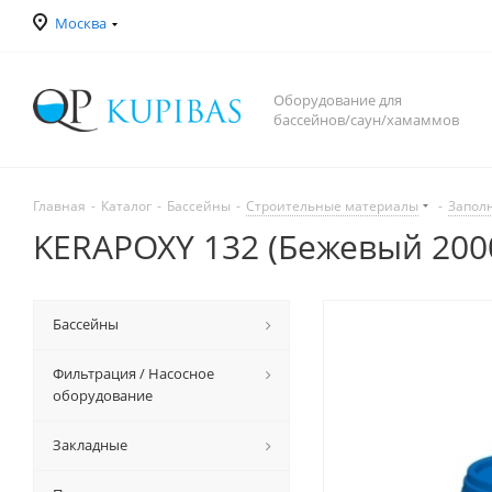
Москва
Оборудование для
бассейнов/саун/хамаммов
Главная
-
Каталог
-
Бассейны
-
Строительные материалы
-
Запол
KERAPOXY 132 (Бежевый 2000
Бассейны
Фильтрация / Насосное
оборудование
Закладные