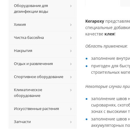
Оборудование для
дезинфекции воды
Kerapoxy
представля
Химия
специальные добавки
качестве
клея
!
Чистка бассейна
Область применения
:
Накрытия
заполнение внутри
Отдых и развлечения
пригоден для быст
строительных мате
Спортивное оборудование
Некоторые случаи пр
Климатическое
оборудование
заполнение швов 
сыроварнях, ското
Искусственные растения
зонах с высокими 
заполнение швов н
Запчасти
аккумуляторных пом