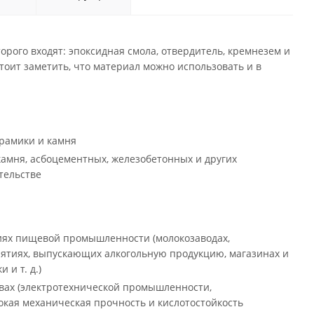
оторого входят: эпоксидная смола, отвердитель, кремнезем и
оит заметить, что материал можно использовать и в
ерамики и камня
камня, асбоцементных, железобетонных и других
тельстве
иях пищевой промышленности (молокозаводах,
иятиях, выпускающих алкогольную продукцию, магазинах и
и т. д.)
вах (электротехнической промышленности,
ысокая механическая прочность и кислотостойкость