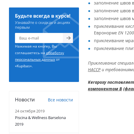
заполнение швов в
заполнение швов в
Будьте всегда в курсе!
заполнение швов м
Узнавайте о скидках и акциях
приклеивание кисл
первым
Евронорме
EN 120
приклеивание мра
Нажимая на кнопку, Вы
приклеивание плит
соглашаетесь на
обработку
персональных данных
от
Приклеивание специал
«Kupibas».
HACCP
и требованиям
Kerapoxy поставляет
компонентом В
(
фла
Новости
Все новости
24 октября 2019
Piscina & Wellness Barselona
2019