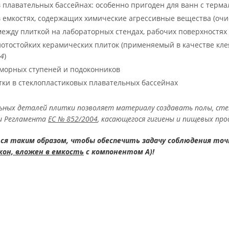
 плавательных бассейнах: особенно пригоден для ванн с тер
 емкостях, содержащих химические агрессивные вещества (очис
ежду плиткой на лабораторных стендах, рабочих поверхностях 
отостойких керамических плиток (применяемый в качестве клея
04
)
морных ступеней и подоконников
ки в стеклопластиковых плавательных бассейнах
ьных деталей плитки позволяет материалу создавать полы, стен
и Регламента
ЕС № 852/2004
, касающегося гигиены и пищевых про
ся таким образом, чтобы обеспечить задачу соблюдения точ
кон, вложен в емкость
с компонентом А)!