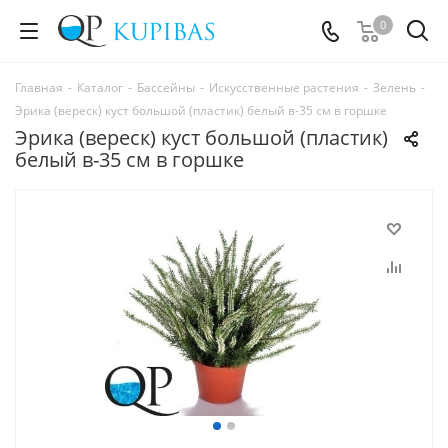
0
Главная
-
Каталог
-
Бассейны
-
Искусственные растения
-
Зелень
-
Эрика (вереск) куст большой (пластик) белый в-35 см в горшке
Эрика (вереск) куст большой (пластик)
белый в-35 см в горшке